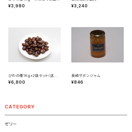
いたします
¥3,980
¥3,240
びわの種1Kg×2袋セット（送料
長崎ザボンジャム
込み）※冷凍でお届けいたしま
¥6,800
¥846
す
CATEGORY
ゼリー