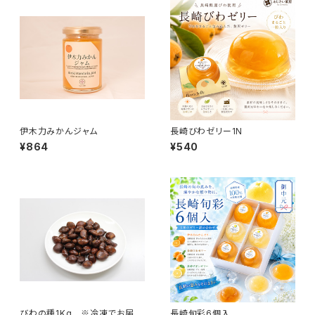
伊木力みかんジャム
長崎びわゼリー1N
¥864
¥540
びわの種1Kg ※冷凍でお届け
長崎旬彩6個入