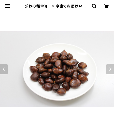
びわの種1Kg ※冷凍でお届けいたし
ます | あじさい菓房